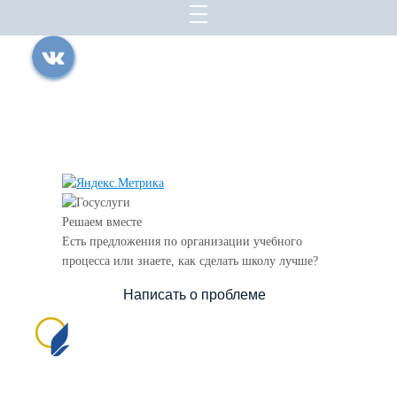
Все права защищены.
Дата последнего изменения на сайте: 07.08.2026
При использовании материалов сайта активная прямая ссылка на
источник обязательна
Решаем вместе
Есть предложения по организации учебного
процесса или знаете, как сделать школу лучше?
Написать о проблеме
Сайт создан на портале сайтыобразованию.рф
№1556 в Реестре российского ПО (на основании
приказа Министерства цифрового развития, связи
и массовых коммуникаций Российской Федерации