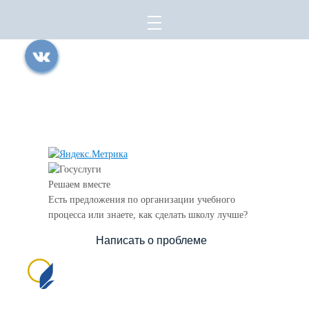
Все права защищены.
Дата последнего изменения на сайте: 07.08.2026
При использовании материалов сайта активная прямая ссылка на
источник обязательна
Решаем вместе
Есть предложения по организации учебного
процесса или знаете, как сделать школу лучше?
Написать о проблеме
Сайт создан на портале сайтыобразованию.рф
№1556 в Реестре российского ПО (на основании
приказа Министерства цифрового развития, связи