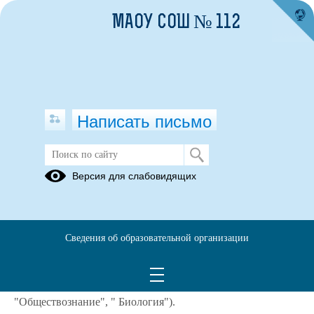
МАОУ СОШ № 112
Написать письмо
Приём в 10 класс
Версия для слабовидящих
20.01.2023
Уважаемые обучающиеся и родители (законные
представители)!
Сведения об образовательной организации
МАОУ СОШ № 112 в 2025-2026 учебном году набирает 1
(один) класс универсального профиля обучения (с
углубленным изучением двух предметов:
"Обществознание", " Биология").