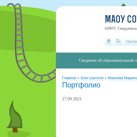
МАОУ СО
620057, Свердловска
Напи
Сведения об образовательной 
Главная
»
Блог учителя
»
Махнёва Марин
Портфолио
27.09.2021