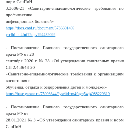
норм СанПиН
3.3686-21 «Санитарно-эпидемиологические требования по
профилактике
инфекционных болезней»
https://docs.cntd.ru/document/573660140?
ysclid=m4fuf72qpv794452092
- Постановление Главного государственного санитарного
врача РФ от 28
сентября 2020 г. № 28 «Об утверждении санитарных правил
СП 2.4.3648-20
«Санитарно-эпидемиологические требования к организациям
воспитания и
обучения, отдыха и оздоровления детей и молодежи»
https://base.garant.ru/75093644/?ysclid=m4fugq5wj4988229319
- Постановление Главного государственного санитарного
врача РФ от
28.01.2021 № 3 «Об утверждении санитарных правил и норм
СанПиН