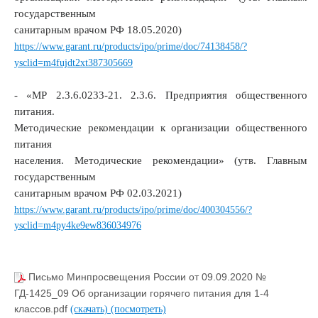
государственным
санитарным врачом РФ 18.05.2020)
https://www.garant.ru/products/ipo/prime/doc/74138458/?
ysclid=m4fujdt2xt387305669
- «МР 2.3.6.0233-21. 2.3.6. Предприятия общественного
питания.
Методические рекомендации к организации общественного
питания
населения. Методические рекомендации» (утв. Главным
государственным
санитарным врачом РФ 02.03.2021)
https://www.garant.ru/products/ipo/prime/doc/400304556/?
ysclid=m4py4ke9ew836034976
Письмо Минпросвещения России от 09.09.2020 №
ГД-1425_09 Об организации горячего питания для 1-4
классов.pdf
(скачать)
(посмотреть)