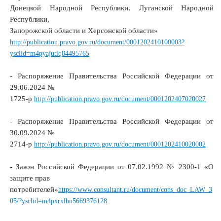
Донецкой Народной Республики, Луганской Народной
Республики,
Запорожской области и Херсонской области»
http://publication.pravo.gov.ru/document/0001202410100003?
ysclid=m4pyajutiq84495765
- Распоряжение Правительства Российской Федерации от
29.06.2024 №
1725-р
http://publication.pravo.gov.ru/document/0001202407020027
- Распоряжение Правительства Российской Федерации от
30.09.2024 №
2714-р
http://publication.pravo.gov.ru/document/0001202410020002
- Закон Российской Федерации от 07.02.1992 № 2300-1 «О
защите прав
потребителей»
https://www.consultant.ru/document/cons_doc_LAW_3
05/?ysclid=m4pxrxlbn5669376128