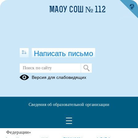
МАОУ СОШ № 112
Написать письмо
Федеральный уровень
Версия для слабовидящих
10.01.2025
Закон РФ от 07.02.1992 N 2300-1 редакция от 11.06.2021 "О
защите прав потребителей"
Сведения об образовательной организации
- Статья 37. Организация питания обучающихся.
Федеральный закон от 29
декабря 2012 г. № 273-ФЗ «Об образовании в Российской
Федерации»