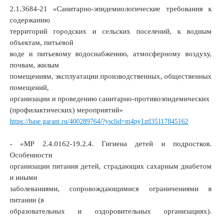
2.1.3684-21 «Санитарно-эпидемиологические требования к
содержанию
территорий городских и сельских поселений, к водным
объектам, питьевой
воде и питьевому водоснабжению, атмосферному воздуху,
почвам, жилым
помещениям, эксплуатации производственных, общественных
помещений,
организации и проведению санитарно-противоэпидемических
(профилактических) мероприятий»
https://base.garant.ru/400289764/?ysclid=m4py1ztl35117845162
- «МР 2.4.0162-19.2.4. Гигиена детей и подростков.
Особенности
организации питания детей, страдающих сахарным диабетом
и иными
заболеваниями, сопровождающимися ограничениями в
питании (в
образовательных и оздоровительных организациях).