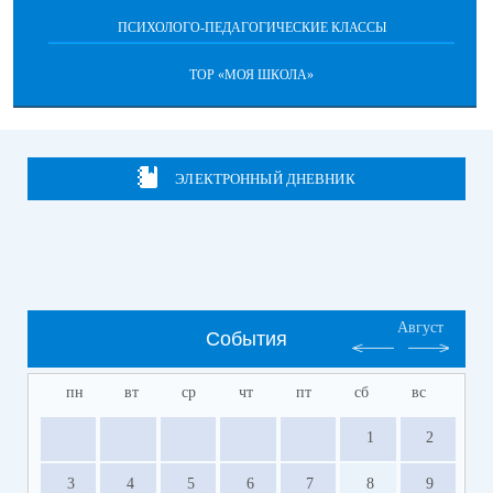
ПСИХОЛОГО-ПЕДАГОГИЧЕСКИЕ КЛАССЫ
ТОР «МОЯ ШКОЛА»
ЭЛЕКТРОННЫЙ ДНЕВНИК
Август
События
пн
вт
ср
чт
пт
сб
вс
1
2
3
4
5
6
7
8
9