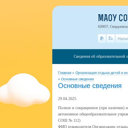
МАОУ СО
620057, Свердловска
Напи
Сведения об образовательной 
Главная
»
Организация отдыха детей и и
»
Основные сведения
Основные сведения
29.04.2025
Полное и сокращенное (при наличии) 
автономное общеобразовательное учре
СОШ № 112)
ФИО руководителя Организации отдыха: