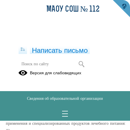
МАОУ СОШ № 112
Написать письмо
Доступная среда
Версия для слабовидящих
29.04.2025
Созданные специальные условия отдыха и оздоровления детей с
ОВЗ и детей-инвалидов: да.
Сведения об образовательной организации
Созданные специальные условия охраны здоровья детей с ОВЗ и
детей-инвалидов, в том числе условия питания: да.
Условия для хранения лекарственных препаратов для медицинского
применения и специализированных продуктов лечебного питания:
да.