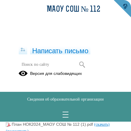
МАОУ СОШ № 112
Написать письмо
план мероприятий по устранению
Версия для слабовидящих
недостатков
11.04.2022
Сведения об образовательной организации
план мероприятий по устранению недостатков,
выявленных в 2021 году НОК.pdf
(скачать)
(посмотреть)
План НОК2024_МАОУ СОШ № 112 (1).pdf
(скачать)