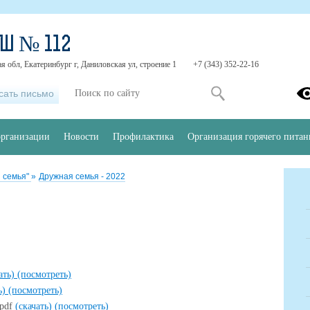
Ш № 112
я обл, Екатеринбург г, Даниловская ул, строение 1
+7 (343) 352-22-16
сать письмо
организации
Новости
Профилактика
Организация горячего питан
 семья"
»
Дружная семья - 2022
ать)
(посмотреть)
ь)
(посмотреть)
.pdf
(скачать)
(посмотреть)